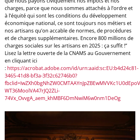
que nous payons civiquement nos impôts et nos
charges, parce que nous sommes attachés à l’ordre et
à l’équité qui sont les conditions du développement
économique national, ce sont toujours nos métiers et
nos artisans qu’on accable de normes, de procédures
et de charges supplémentaires. Encore 800 millions de
charges sociales sur les artisans en 2025 : ça suffit !”
Lisez la lettre ouverte de la CNAMS au Gouvernement
en cliquant ici
:
https://acrobat.adobe.com/id/urn:aaid:sc:EU:b4d24c81-
3465-41d8-bf3a-3f32c62746b0?
fbclid=IwZXh0bgNhZW0CMTAAYnJpZBEwMVVKc1U0dEpoVz
WT36MoolVA47rJQ2ZLi-
74Vx_OvvgA_aem_khMBF6DmNwiM6w0nm1DeOg