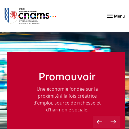
Passer au contenu principal
Menu
Promouvoir
Une économie fondée sur la
proximité à la fois créatrice
d’emploi, source de richesse et
d’harmonie sociale.