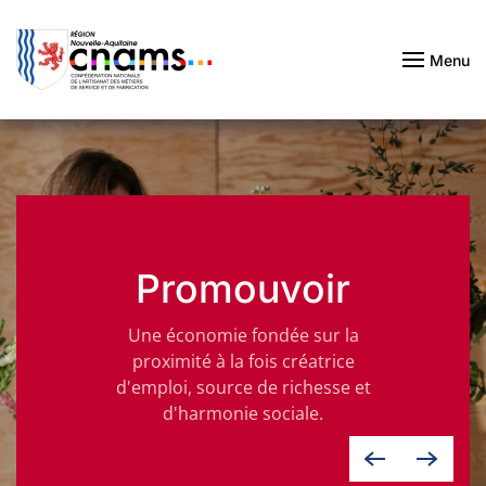
Passer au contenu principal
Menu
Promouvoir
Une économie fondée sur la
proximité à la fois créatrice
d'emploi, source de richesse et
d'harmonie sociale.