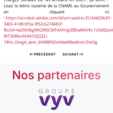
Lisez la lettre ouverte de la CNAMS au Gouvernement
en cliquant ici
:
https://acrobat.adobe.com/id/urn:aaid:sc:EU:b4d24c81-
3465-41d8-bf3a-3f32c62746b0?
fbclid=IwZXh0bgNhZW0CMTAAYnJpZBEwMVVKc1U0dEpoVz
WT36MoolVA47rJQ2ZLi-
74Vx_OvvgA_aem_khMBF6DmNwiM6w0nm1DeOg
PRÉCÉDENT
SUIVANT
Nos partenaires