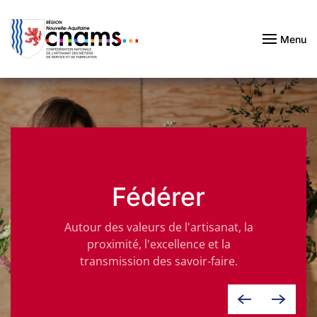
Passer au contenu principal
Menu
Fédérer
Autour des valeurs de l'artisanat, la
proximité, l'excellence et la
transmission des savoir-faire.