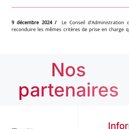
9 décembre 2024 /
Le Conseil d’Administration du FAFCEA a décidé de
détails et consulter, rendez-vous sur la page
reconduire les mêmes critères de prise en charge qu’en 2024.
Nos
partenaires
Info