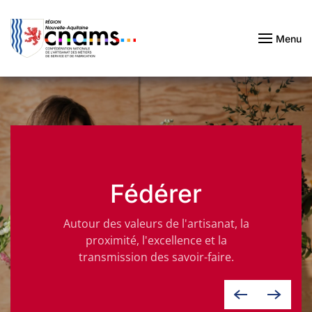
Passer au contenu principal
Menu
Fédérer
Autour des valeurs de l'artisanat, la
proximité, l'excellence et la
transmission des savoir-faire.