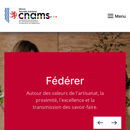
Passer au contenu principal
Menu
Fédérer
Autour des valeurs de l'artisanat, la
proximité, l'excellence et la
transmission des savoir-faire.