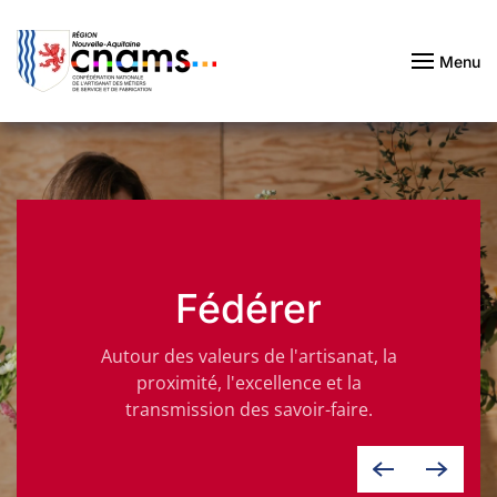
Passer au contenu principal
Menu
Fédérer
Autour des valeurs de l'artisanat, la
proximité, l'excellence et la
transmission des savoir-faire.