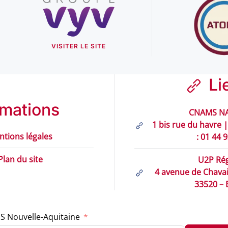
VISITER LE SITE
Li
rmations
CNAMS NA
1 bis rue du havre |
ntions légales
: 01 44 
Plan du site
U2P Rég
4 avenue de Chavail
33520 –
S Nouvelle-Aquitaine