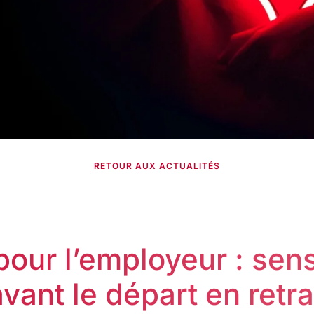
RETOUR AUX ACTUALITÉS
pour l’employeur : sens
vant le départ en retra