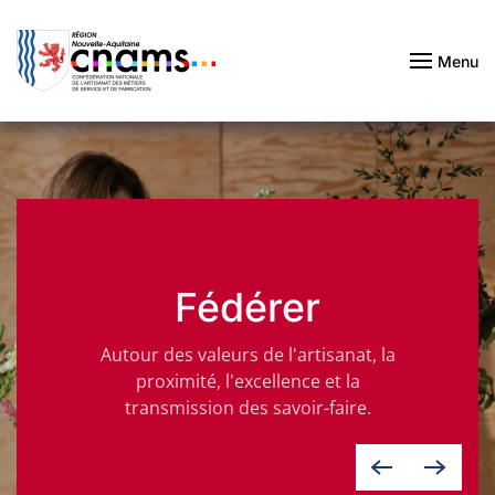
Passer au contenu principal
Menu
Fédérer
Autour des valeurs de l'artisanat, la
proximité, l'excellence et la
transmission des savoir-faire.