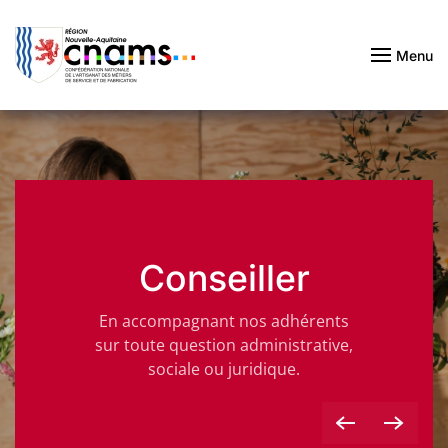
Passer au contenu principal
Menu
Conseiller
En accompagnant nos adhérents
sur toute question administrative,
sociale ou juridique.