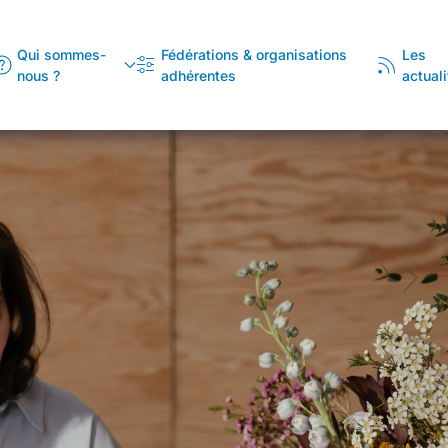
Qui sommes-
Fédérations & organisations
Les
nous ?
adhérentes
actuali
Fédérer
Autour des valeurs de l'artisanat, la
proximité, l'excellence et la