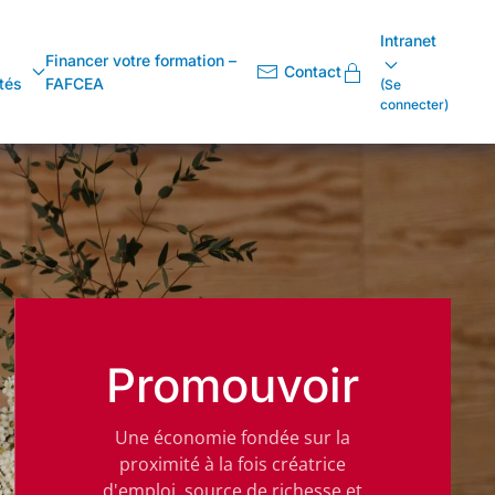
Intranet
Financer votre formation –
Contact
tés
FAFCEA
(Se
connecter)
Promouvoir
Une économie fondée sur la
proximité à la fois créatrice
d'emploi, source de richesse et