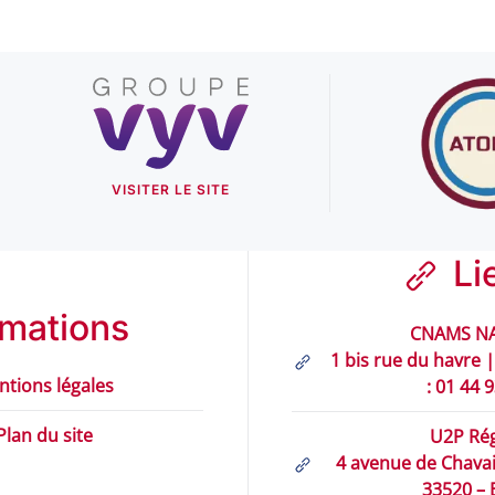
VISITER LE SITE
Li
rmations
CNAMS NA
1 bis rue du havre |
ntions légales
: 01 44 
Plan du site
U2P Rég
4 avenue de Chavail
33520 –