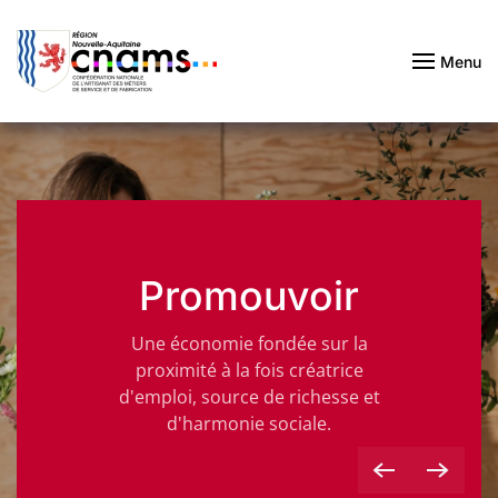
Passer au contenu principal
Menu
Promouvoir
Une économie fondée sur la
proximité à la fois créatrice
d'emploi, source de richesse et
d'harmonie sociale.