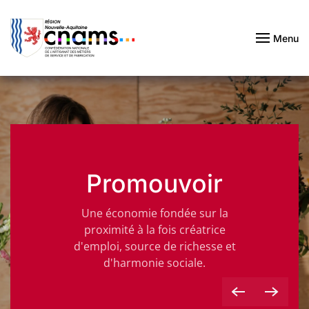
Passer au contenu principal
Menu
Promouvoir
Une économie fondée sur la
proximité à la fois créatrice
d'emploi, source de richesse et
d'harmonie sociale.