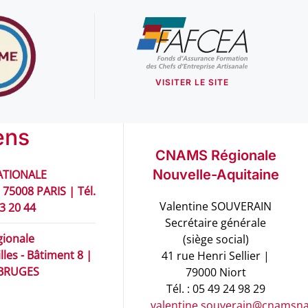
VISITER LE SITE
ens
CNAMS Régionale
Nouvelle-Aquitaine
TIONALE
 75008 PARIS | Tél.
Valentine SOUVERAIN
93 20 44
Secrétaire générale
ionale
(siège social)
les - Bâtiment 8 |
41 rue Henri Sellier |
 BRUGES
79000 Niort
Tél. : 05 49 24 98 29
valentine.souverain@cnamsna