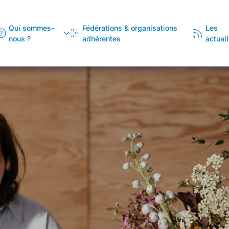
Qui sommes-
Fédérations & organisations
Les
nous ?
adhérentes
actuali
Fédérer
Autour des valeurs de l'artisanat, la
proximité, l'excellence et la