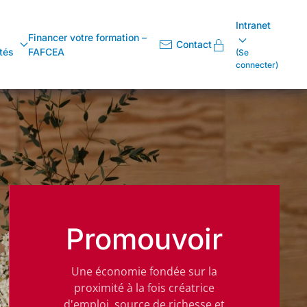
Intranet
Financer votre formation –
Contact
tés
FAFCEA
(Se
connecter)
Promouvoir
Une économie fondée sur la
proximité à la fois créatrice
d'emploi, source de richesse et