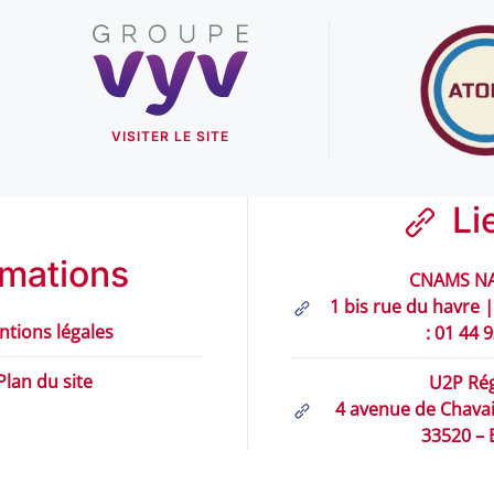
VISITER LE SITE
Li
rmations
CNAMS NA
1 bis rue du havre |
ntions légales
: 01 44 
Plan du site
U2P Rég
4 avenue de Chavail
33520 –