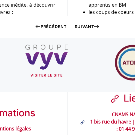
apprentis en BM
 Vous y découvrez :
les coups de coeurs 
PRÉCÉDENT
SUIVANT
VISITER LE SITE
Li
rmations
CNAMS NA
1 bis rue du havre |
ntions légales
: 01 44 