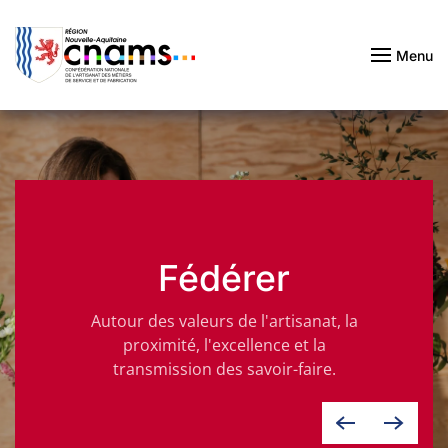
Passer au contenu principal
Menu
Fédérer
Autour des valeurs de l'artisanat, la
proximité, l'excellence et la
transmission des savoir-faire.