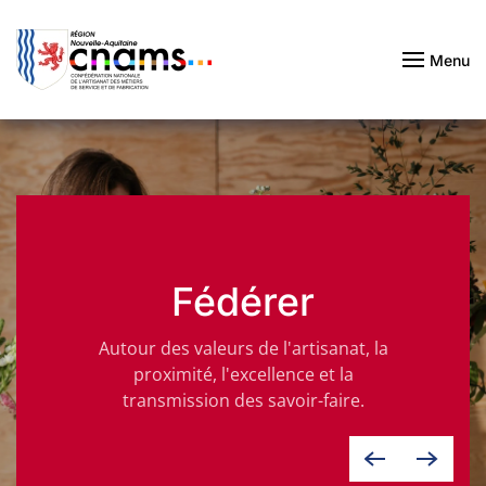
Passer au contenu principal
Menu
Fédérer
Autour des valeurs de l'artisanat, la
proximité, l'excellence et la
transmission des savoir-faire.