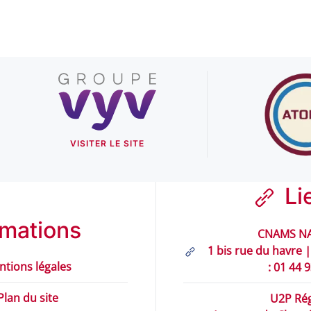
VISITER LE SITE
Li
rmations
CNAMS NA
1 bis rue du havre |
ntions légales
: 01 44 
Plan du site
U2P Rég