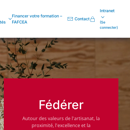
Intranet
Financer votre formation –
Contact
tés
FAFCEA
(Se
connecter)
Fédérer
Autour des valeurs de l'artisanat, la
proximité, l'excellence et la