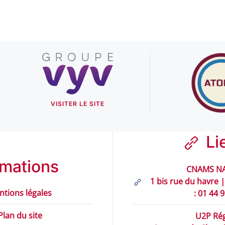
VISITER LE SITE
Li
rmations
CNAMS NA
1 bis rue du havre |
ntions légales
: 01 44 
Plan du site
U2P Rég