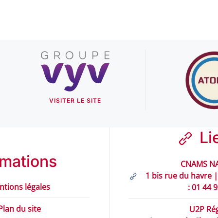
VISITER LE SITE
Li
rmations
CNAMS NA
1 bis rue du havre |
ntions légales
: 01 44 
Plan du site
U2P Rég